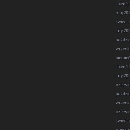
lipiec 
maj 20
kwiecie
luty 20
paździe
wrzesi
sierpie
lipiec 
luty 20
czerwi
paździe
wrzesi
czerwi
kwiecie
stycze