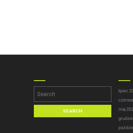
Search
Arc
Search
lipiec 
for:
czerwi
maj 20
grudzie
paździe