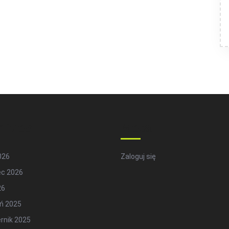
hives
Meta
2026
Zaloguj się
ec 2026
26
ń 2025
rnik 2025