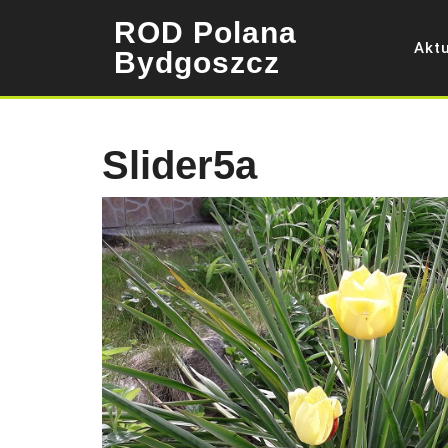
Skip
ROD Polana
to
Akt
content
Bydgoszcz
Slider5a