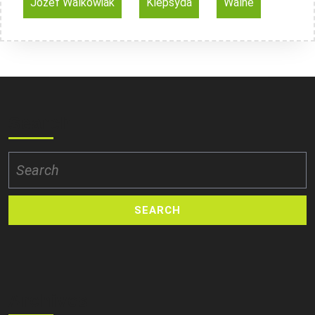
Józef Walkowiak
Klepsyda
Walne
Search
Search
for:
Archives