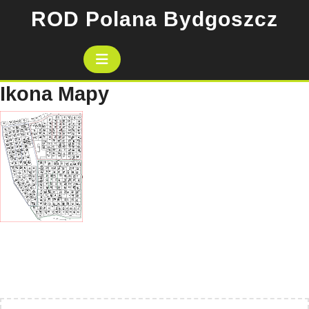
Skip
ROD Polana Bydgoszcz
to
content
Open
Button
Ikona Mapy