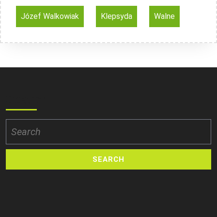
Józef Walkowiak
Klepsyda
Walne
Search
Search
for: