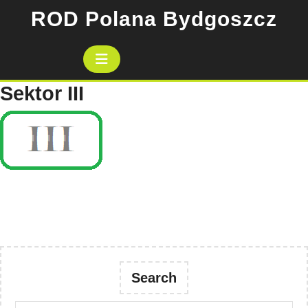
Skip
ROD Polana Bydgoszcz
to
content
Open
Button
Sektor III
Search
Search