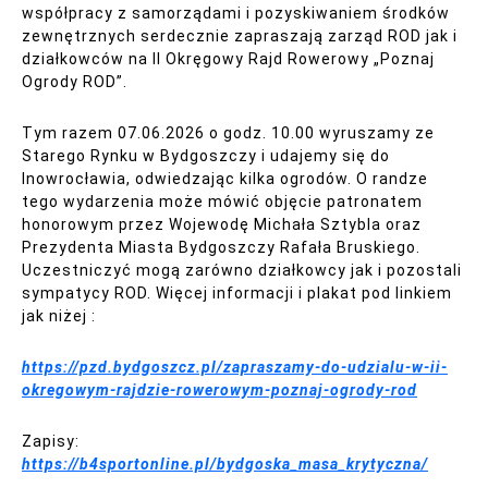
współpracy z samorządami i pozyskiwaniem środków
zewnętrznych serdecznie zapraszają zarząd ROD jak i
działkowców na II Okręgowy Rajd Rowerowy „Poznaj
Ogrody ROD”.
Tym razem 07.06.2026 o godz. 10.00 wyruszamy ze
Starego Rynku w Bydgoszczy i udajemy się do
Inowrocławia, odwiedzając kilka ogrodów. O randze
tego wydarzenia może mówić objęcie patronatem
honorowym przez Wojewodę Michała Sztybla oraz
Prezydenta Miasta Bydgoszczy Rafała Bruskiego.
Uczestniczyć mogą zarówno działkowcy jak i pozostali
sympatycy ROD. Więcej informacji i plakat pod linkiem
jak niżej :
https://pzd.bydgoszcz.pl/zapraszamy-do-udzialu-w-ii-
okregowym-rajdzie-rowerowym-poznaj-ogrody-rod
Zapisy:
https://b4sportonline.pl/bydgoska_masa_krytyczna/