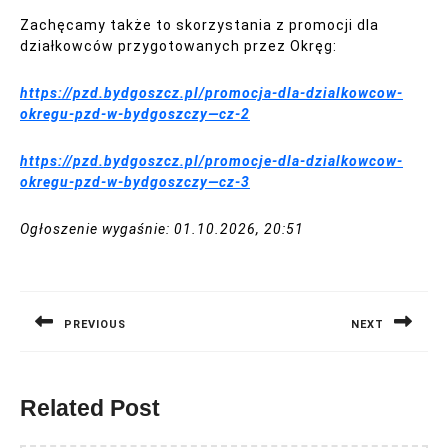
Zachęcamy także to skorzystania z promocji dla
działkowców przygotowanych przez Okręg:
https://pzd.bydgoszcz.pl/promocja-dla-dzialkowcow-
okregu-pzd-w-bydgoszczy—cz-2
https://pzd.bydgoszcz.pl/promocje-dla-dzialkowcow-
okregu-pzd-w-bydgoszczy—cz-3
Ogłoszenie wygaśnie: 01.10.2026, 20:51
Nawigacja
wpisu
PREVIOUS
NEXT
Previous
Next
post:
post:
Related Post