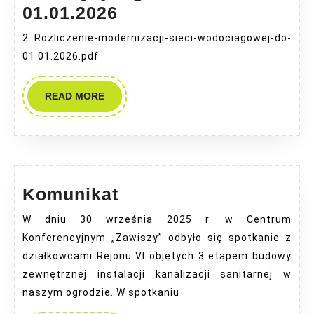
Rozliczenie
01.01.2026
finansowe
2. Rozliczenie-modernizacji-sieci-wodociagowej-do-
inwestycji
01.01.2026.pdf
wg
stanu
READ
READ MORE
MORE
na
01.01.2026
Komunikat
Komunikat
W dniu 30 września 2025 r. w Centrum
Konferencyjnym „Zawiszy” odbyło się spotkanie z
działkowcami Rejonu VI objętych 3 etapem budowy
zewnętrznej instalacji kanalizacji sanitarnej w
naszym ogrodzie. W spotkaniu