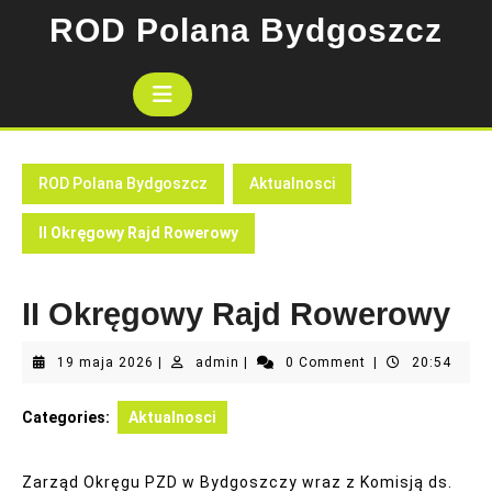
Skip
ROD Polana Bydgoszcz
to
content
Open
Button
ROD Polana Bydgoszcz
Aktualnosci
II Okręgowy Rajd Rowerowy
II Okręgowy Rajd Rowerowy
19
admin
19 maja 2026
|
admin
|
0 Comment
|
20:54
maja
2026
Categories:
Aktualnosci
Zarząd Okręgu PZD w Bydgoszczy wraz z Komisją ds.