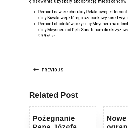
głosowania uzyskały akceptację mieszkańców z
Remont nawierzchni ulicy Relaksowej -> Remont 
ulicy Biwakowej, którego szacunkowy koszt wynos
Remont chodników przy ulicy Meysnera na odcin
ulicy Meysnera od Pętli Sanatorium do skrzyżow
99 976 zł.
Nawigacja
wpisu
PREVIOUS
Previous
post:
Related Post
Pożegnanie
Nowe
Pana Józefa
ogran