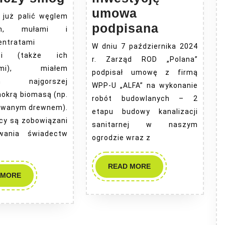
prawo
umowa
 już palić węglem
ograniczy
Zaczynam
podpisana
nym, mułami i
smog
inwestycj
entratami
W dniu 7 października 2024
–
mi (także ich
r. Zarząd ROD „Polana”
nymi), miałem
umowa
podpisał umowę z firmą
ym najgorszej
podpisan
WPP-U „ALFA” na wykonanie
mokrą biomasą (np.
robót budowlanych – 2
owanym drewnem).
etapu budowy kanalizacji
cy są zobowiązani
sanitarnej w naszym
wania świadectw
ogrodzie wraz z
READ
READ MORE
READ
 MORE
MORE
MORE