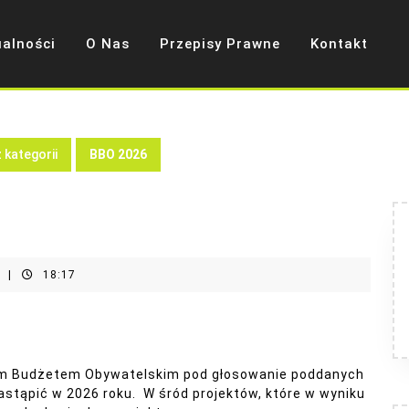
ualności
O Nas
Przepisy Prawne
Kontakt
 kategorii
BBO 2026
t
|
18:17
kim Budżetem Obywatelskim pod głosowanie poddanych
nastąpić w 2026 roku. W śród projektów, które w wyniku