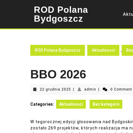
Skip
ROD Polana
to
Akt
content
Bydgoszcz
ROD Polana Bydgoszcz
Aktualnosci
,
Bez
BBO 2026
22
admin
22 grudnia 2025
|
admin
|
0 Commen
grudnia
2025
Categories:
Aktualnosci
Bez kategorii
W tegorocznej edycji głosowania nad Bydgos
zostało 269 projektów, których realizacja ma 