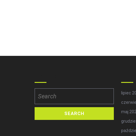
Search
Arc
Search
lipiec 
for:
czerwi
maj 20
grudzie
paździe