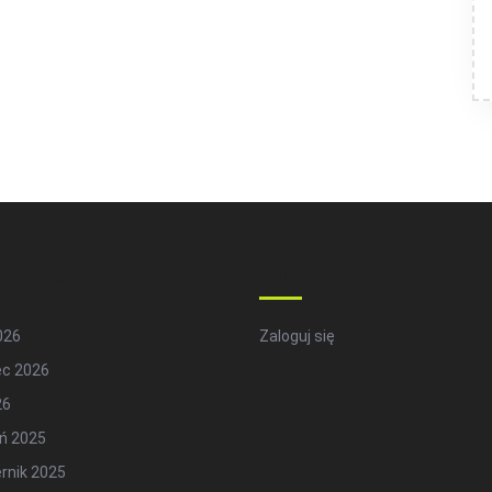
hives
Meta
2026
Zaloguj się
ec 2026
26
ń 2025
rnik 2025