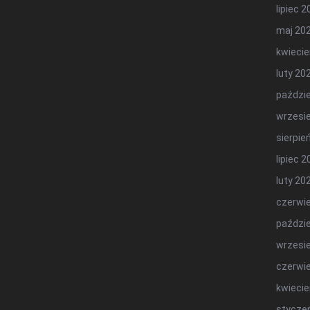
lipiec 
maj 20
kwiecie
luty 20
paździe
wrzesi
sierpie
lipiec 
luty 20
czerwi
paździe
wrzesi
czerwi
kwiecie
stycze