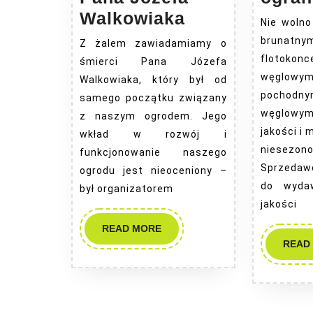
Pożegnanie
Walkowiaka
Nie wolno
Pana
brunat
Z żalem zawiadamiamy o
Józefa
flotokonc
śmierci Pana Józefa
Walkowiaka
węglowy
Walkowiaka, który był od
pochod
samego początku związany
węglow
z naszym ogrodem. Jego
jakości i 
wkład w rozwój i
niesezon
funkcjonowanie naszego
Sprzedaw
ogrodu jest nieoceniony –
do wyda
był organizatorem
jakości
READ
READ MORE
MORE
READ