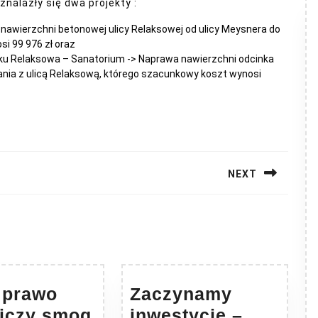
nalazły się dwa projekty :
nawierzchni betonowej ulicy Relaksowej od ulicy Meysnera do
i 99 976 zł oraz
ku Relaksowa – Sanatorium -> Naprawa nawierzchni odcinka
ania z ulicą Relaksową, którego szacunkowy koszt wynosi
NEXT
Next
post:
 prawo
Zaczynamy
Nowe
iczy smog
inwestycję –