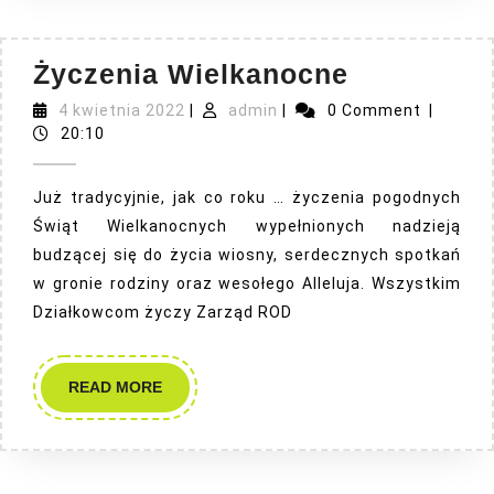
Życzenia
Życzenia Wielkanocne
Wielkano
4
admin
4 kwietnia 2022
|
admin
|
0 Comment
|
kwietnia
20:10
2022
Już tradycyjnie, jak co roku … życzenia pogodnych
Świąt Wielkanocnych wypełnionych nadzieją
budzącej się do życia wiosny, serdecznych spotkań
w gronie rodziny oraz wesołego Alleluja. Wszystkim
Działkowcom życzy Zarząd ROD
READ
READ MORE
MORE