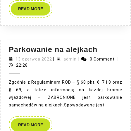
READ
READ MORE
MORE
Parkowa
Parkowanie na alejkach
na
13
admin
13 czerwca 2022
|
admin
|
0 Comment
|
czerwca
alejkach
22:28
2022
Zgodnie z Regulaminem ROD – § 68 pkt. 6, 7 i 8 oraz
§ 69, a także informacją na każdej bramie
wjazdowej – ZABRONIONE jest parkowanie
samochodów na alejkach.Spowodowane jest
READ
READ MORE
MORE