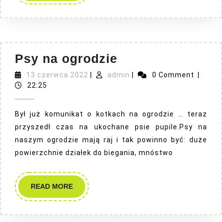
Psy
Psy na ogrodzie
na
13
admin
13 czerwca 2022
|
admin
|
0 Comment
|
czerwca
ogrodzie
22:25
2022
Był już komunikat o kotkach na ogrodzie … teraz
przyszedł czas na ukochane psie pupile.Psy na
naszym ogrodzie mają raj i tak powinno być: duże
powierzchnie działek do biegania, mnóstwo
READ
READ MORE
MORE