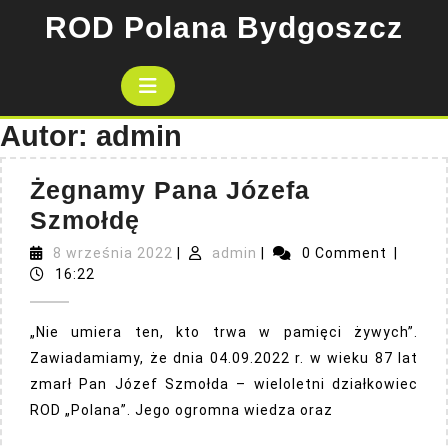
Skip
ROD Polana Bydgoszcz
to
content
Open
Button
Autor:
admin
Żegnamy Pana Józefa
Żegnamy
Szmołdę
Pana
8
admin
8 września 2022
|
admin
|
0 Comment
|
Józefa
września
16:22
2022
Szmołdę
„Nie umiera ten, kto trwa w pamięci żywych”.
Zawiadamiamy, że dnia 04.09.2022 r. w wieku 87 lat
zmarł Pan Józef Szmołda – wieloletni działkowiec
ROD „Polana”. Jego ogromna wiedza oraz