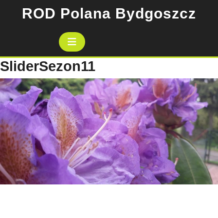
Skip
ROD Polana Bydgoszcz
to
content
Open
Button
SliderSezon11