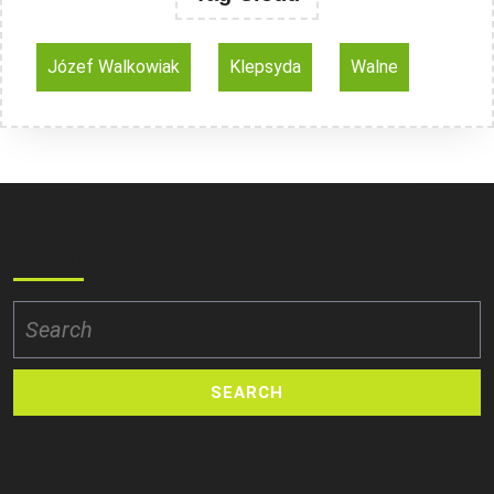
Józef Walkowiak
Klepsyda
Walne
Search
Search
for: