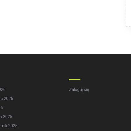
hives
Meta
2026
Zaloguj się
ec 2026
26
ń 2025
rnik 2025