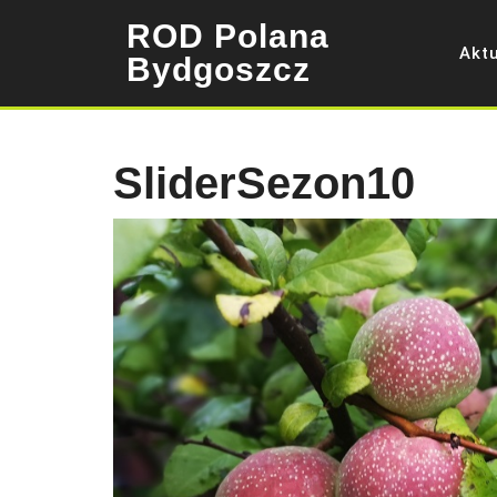
Skip
ROD Polana
to
Akt
content
Bydgoszcz
SliderSezon10