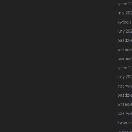
lipiec 
maj 20
kwiecie
luty 20
paździe
wrzesi
sierpie
lipiec 
luty 20
czerwi
paździe
wrzesi
czerwi
kwiecie
stycze