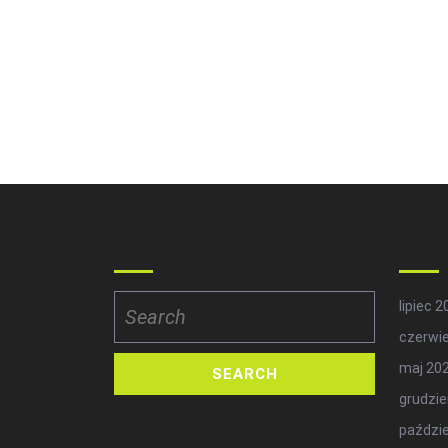
Search
Arc
Search
lipiec 
for:
czerwi
maj 20
grudzie
paździe