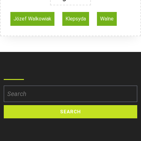
Józef Walkowiak
Klepsyda
Walne
Search
Search
for: