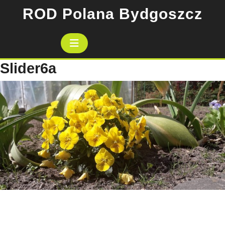
Skip
ROD Polana Bydgoszcz
to
content
Open
Button
Slider6a