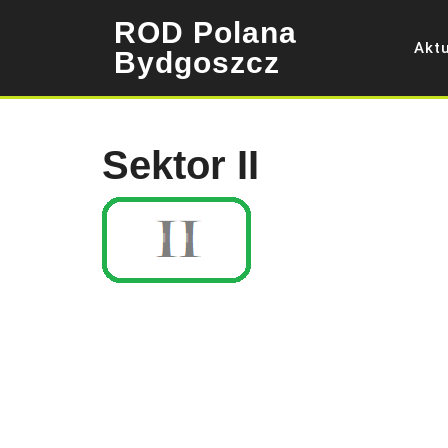
Skip
ROD Polana
to
Akt
content
Bydgoszcz
Sektor II