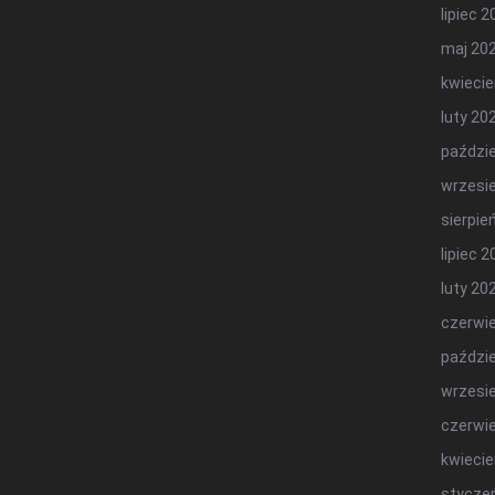
lipiec 
maj 20
kwiecie
luty 20
paździe
wrzesi
sierpie
lipiec 
luty 20
czerwi
paździe
wrzesi
czerwi
kwiecie
stycze