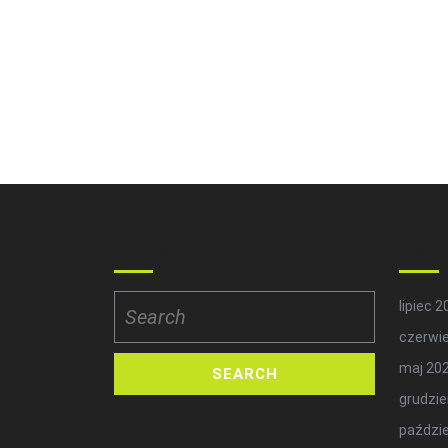
Search
Arc
Search
lipiec 
for:
czerwi
maj 20
grudzie
paździe