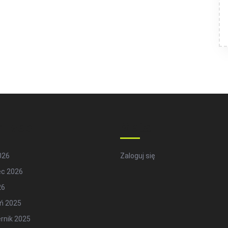
hives
Meta
2026
Zaloguj się
ec 2026
26
ń 2025
rnik 2025